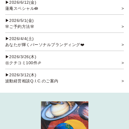
▶
2026/6/12(金)
蓮庵スペシャル🪷
>
▶
2026/5/1(金)
🌸ご予約方法🌸
>
▶
2026/4/4(土)
あなたが輝くパーソナルブランディング❤️
>
▶
2026/3/26(木)
㊗️クチコミ100件🎉
>
▶
2026/3/12(木)
波動経営相談Q.I.C.のご案内
>